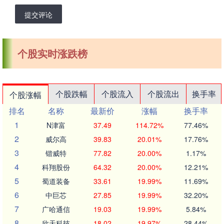
提交评论
个股实时涨跌榜
个股跌幅
个股流入
个股流出
换手率
个股涨幅
排名
名称
最新价
涨幅
换手率
1
N津富
37.49
114.72%
77.46%
2
威尔高
39.83
20.01%
17.76%
3
锴威特
77.82
20.00%
1.17%
4
科翔股份
64.32
20.00%
12.21%
5
蜀道装备
33.61
19.99%
11.69%
6
中巨芯
27.85
19.99%
32.20%
7
广哈通信
19.03
19.99%
5.84%
8
欣天科技
18.02
19.97%
28.44%