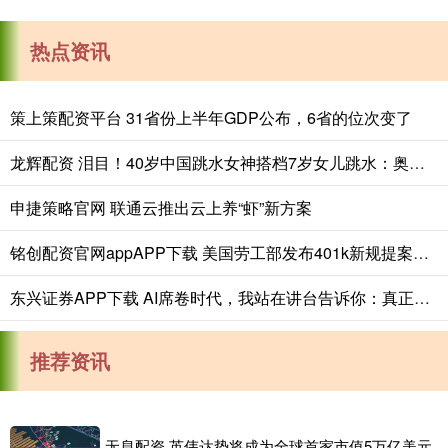
热点资讯
策上策配资平台 31省份上半年GDP公布，6省的位次变了
龙辉配资 泪目！40岁中国跳水女神搭档7岁女儿跳水：奥运冠军传承
申捷策略官网 联通云推出云上养“虾”新方案
铭创配资官网appAPP下载 美国劳工部发布401k新规提案：确立“安全港”制度 加速私募资产入市
东兴证券APP下载 AI席卷时代，我站在讲台告诉你：真正无法替代的，从不是口才，是人心
推荐资讯
无息配资 英伟达势将成为全球首家市值5万亿美元