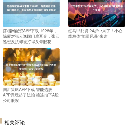
搭档网配资APP下载 1928年，
红马甲配资 24岁中风了！小心
陈赓对张云逸踹门扇耳光，张云
线粒体“能量风暴”来袭
逸想反抗却被打得头晕眼花
国汇策略APP下载 智能选股
APP竟玩起了法拍 接连拍下A股
公司股权
相关评论