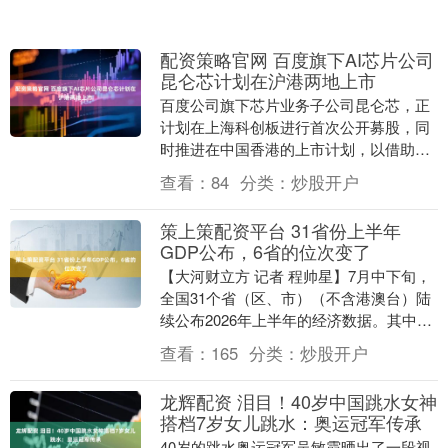
配资策略官网 百度旗下AI芯片公司
昆仑芯计划在沪港两地上市
百度公司旗下芯片业务子公司昆仑芯，正
计划在上海科创板进行首次公开募股，同
时推进在中国香港的上市计划，以借助于
市场对半导体股票的投资热情。 向中国证
查看：
84
分类：
炒股开户
监会提交的文件....
策上策配资平台 31省份上半年
GDP公布，6省的位次变了
【大河财立方 记者 程帅星】7月中下旬，
全国31个省（区、市）（不含港澳台）陆
续公布2026年上半年的经济数据。其中，
江苏、山东、浙江、河南等经济大省跑赢
查看：
165
分类：
炒股开户
全国增....
龙辉配资 泪目！40岁中国跳水女神
搭档7岁女儿跳水：奥运冠军传承
40岁的跳水奥运冠军吴敏霞晒出了一段视