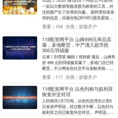
一款以大数据智能选股为标签的工具，对
法拍股产生了浓厚的兴趣。 据阿里拍卖发
布的信息，信濠光电(301051)股东梁国豪
持有的267.15万股公司股份，于1月12....
查看：
104
分类：
炒股开户
118配资网平台 山姆499元单品卖
爆，多地断货，中产涌入超市抢
300元羽绒服
记者丨刘雪莹 编辑丨曾静娇 最近，山姆售
价 499 元的羽绒服卖爆了，多地门店已经
断货，不少网友在社交平台发帖求购，也
有人在二手平台加价出售。 某二手交易平
查看：
117
分类：
炒股开户
台上....
118配资网平台 以色列称与叙利亚
恢复外交对话
人民财讯1月7日电，以色列总理办公室6
日发表声明说，经过数月中断，以色列与
叙利亚之间已恢复外交对话。 声明说，会
谈期间，以色列强调须保障本国国民安全