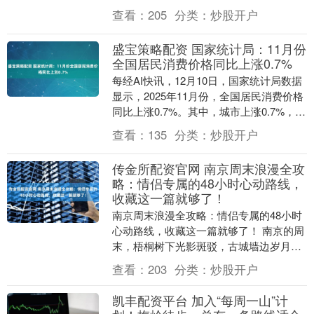
来新高、10月非农就业人数大幅减少。 ....
查看：
205
分类：
炒股开户
盛宝策略配资 国家统计局：11月份
全国居民消费价格同比上涨0.7%
每经AI快讯，12月10日，国家统计局数据
显示，2025年11月份，全国居民消费价格
同比上涨0.7%。其中，城市上涨0.7%，农
村上涨0.4%；食品价格上涨0.....
查看：
135
分类：
炒股开户
传金所配资官网 南京周末浪漫全攻
略：情侣专属的48小时心动路线，
收藏这一篇就够了！
南京周末浪漫全攻略：情侣专属的48小时
心动路线，收藏这一篇就够了！ 南京的周
末，梧桐树下光影斑驳，古城墙边岁月温
柔，总能让情侣的相处时光变得格外浪
查看：
203
分类：
炒股开户
漫。很多朋友问....
凯丰配资平台 加入“每周一山”计