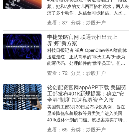
频，她和7岁的女儿西西搭档跳水，两人表
演了多个动作，从跳台同步起跳、入水，
动作高度一致且水花控制出色。 吴敏霞已
查看：
87
分类：
炒股开户
经退役10....
申捷策略官网 联通云推出云上
养“虾”新方案
科技日报记者 崔爽 OpenClaw等AI智能体
迅速走红，正从简单的“聊天工具”升级为
能写代码、处理邮件的“数字员工”。但热
潮背后，高危漏洞、隐私泄露、恶意插
查看：
72
分类：
炒股开户
件....
铭创配资官网appAPP下载 美国劳
工部发布401k新规提案：确立“安
全港”制度 加速私募资产入市
美国劳工部3月30日发布拟议条例，旨在
显著降低私募股权等另类资产进入美国
401k退休计划的门槛。该提案落实了特朗
普此前的行政命令，核心是为计划受托人
查看：
65
分类：
炒股开户