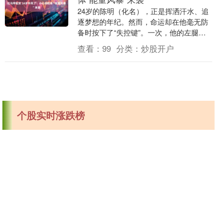
24岁的陈明（化名），正是挥洒汗水、追
逐梦想的年纪。然而，命运却在他毫无防
备时按下了“失控键”。一次，他的左腿突
然不受控制地抖动起来，走起路来深一脚
查看：
99
分类：
炒股开户
浅一脚。左耳....
个股实时涨跌榜
个股跌幅
个股流入
个股流出
换手率
个股涨幅
排名
名称
最新价
涨幅
换手率
1
蓝盾光电
22.81
19.99%
0.55%
2
近岸蛋白
54.7
17.08%
7.91%
3
百普赛斯
75.16
16.08%
13.84%