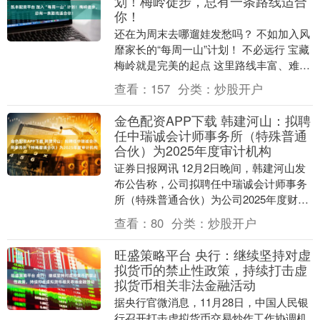
划！梅岭徒步，总有一条路线适合
你！
还在为周末去哪遛娃发愁吗？ 不如加入风
靡家长的“每周一山”计划！ 不必远行 宝藏
梅岭就是完美的起点 这里路线丰富、难度
各异 无论是初次尝试的亲子家庭 还是渴望
查看：
157
分类：
炒股开户
挑....
金色配资APP下载 韩建河山：拟聘
任中瑞诚会计师事务所（特殊普通
合伙）为2025年度审计机构
证券日报网讯 12月2日晚间，韩建河山发
布公告称，公司拟聘任中瑞诚会计师事务
所（特殊普通合伙）为公司2025年度财务
报告及内部控制审计机构，原聘任的信永
查看：
80
分类：
炒股开户
中和会计....
旺盛策略平台 央行：继续坚持对虚
拟货币的禁止性政策，持续打击虚
拟货币相关非法金融活动
据央行官微消息，11月28日，中国人民银
行召开打击虚拟货币交易炒作工作协调机