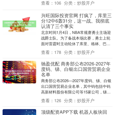
查看：
106
分类：
炒股开户
以及防止边境....
兴旺国际投资官网 打疯了，库里三
分12中6轰31分，这一战。我彻底
认清了三个事实
北京时间1月4日，NBA常规赛勇士主场迎
战爵士队。为了备战本场比赛，勇士上轮
面对雷霆时主动轮休了库里、格林、巴特
勒三巨头，所以面对爵士的比赛对勇士来
查看：
178
分类：
炒股开户
说就是必胜之....
驰盈优配 商务部公布2026-2027年
度钨、锑、白银出口国营贸易企业
名单
商务部公布2026—2027年度钨、锑、白银
出口国营贸易企业名单，其中钨包括中钨
高新材料股份有限公司等15家公司，锑包
括云南联合锑业股份有限公司等11家公
查看：
126
分类：
炒股开户
司，白....
顶级配资APP下载 机器人板块回