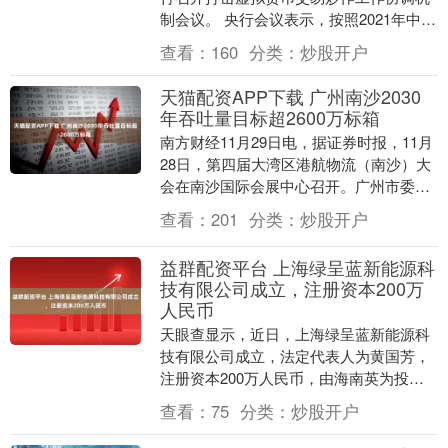
制会议。 央行会议表示，按照2021年中国
人民银行等十部门联合发布的《关于进一
查看：
160
分类：
炒股开户
步防范....
天猫配资APP下载 广州南沙2030
年吞吐量目标超2600万标箱
南方财经11月29日电，据证券时报，11月
28日，第四届大湾区港航物流（南沙）大
会在南沙国际会展中心召开。广州市委常
委、南沙区委书记刘炜表示，南沙将加快
查看：
201
分类：
炒股开户
推进南沙....
益群配资平台 上海绿呈蓝新能源科
技有限公司成立，注册资本200万
人民币
天眼查显示，近日，上海绿呈蓝新能源科
技有限公司成立，法定代表人为黄国芳，
注册资本200万人民币，由海南英为投资
有限公司全资持股。 序号股东名称持股比
查看：
75
分类：
炒股开户
例1海南英为....