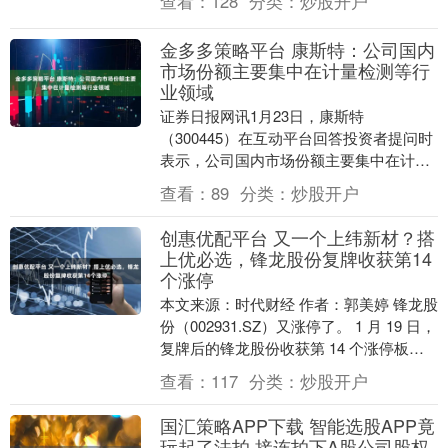
查看：
128
分类：
炒股开户
金多多策略平台 康斯特：公司国内
市场份额主要集中在计量检测等行
业领域
证券日报网讯1月23日，康斯特
（300445）在互动平台回答投资者提问时
表示，公司国内市场份额主要集中在计量
检测、发电及电网、石油及天然气及冶金
查看：
89
分类：
炒股开户
机械装备等行业领....
创惠优配平台 又一个上纬新材？搭
上优必选，锋龙股份复牌收获第14
个涨停
本文来源：时代财经 作者：郭美婷 锋龙股
份（002931.SZ）又涨停了。 1 月 19 日，
复牌后的锋龙股份收获第 14 个涨停板，
报 67.97 元 / 股....
查看：
117
分类：
炒股开户
国汇策略APP下载 智能选股APP竟
玩起了法拍 接连拍下A股公司股权