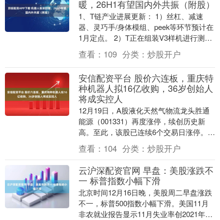
暖，26H1有望国内外共振（附股）
1、T链产业进展更新： 1）丝杠、减速
器、灵巧手/身体模组、peek等环节预计在
1月定点。 2）T正在组装V3样机进行测
试，硬件设计已定型，Q1发布在即。
查看：
109
分类：
炒股开户
3）....
安信配资平台 股价六连板，重庆特
种机器人拟16亿收购，36岁创始人
将成实控人
12月19日，A股液化天然气物流龙头胜通
能源（001331）再度涨停，续创历史新
高。至此，该股已连续6个交易日涨停。本
周市场超2900股上涨，24股涨幅超30%....
查看：
104
分类：
炒股开户
云沪深配资官网 早盘：美股涨跌不
一 标普指数小幅下滑
北京时间12月16日晚，美股周二早盘涨跌
不一，标普500指数小幅下滑。美国11月
非农就业报告显示11月失业率创2021年以