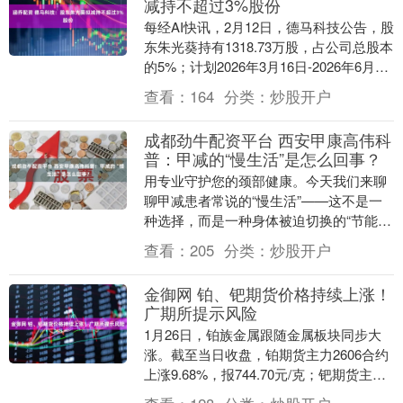
减持不超过3%股份
每经AI快讯，2月12日，德马科技公告，股
东朱光葵持有1318.73万股，占公司总股本
的5%；计划2026年3月16日-2026年6月15
日通过集中竞价和大宗交....
查看：
164
分类：
炒股开户
成都劲牛配资平台 西安甲康高伟科
普：甲减的“慢生活”是怎么回事？
用专业守护您的颈部健康。今天我们来聊
聊甲减患者常说的“慢生活”——这不是一
种选择，而是一种身体被迫切换的“节能模
式”。 当甲状腺这个“发动机”动力不足时，
查看：
205
分类：
炒股开户
全身新....
金御网 铂、钯期货价格持续上涨！
广期所提示风险
1月26日，铂族金属跟随金属板块同步大
涨。截至当日收盘，铂期货主力2606合约
上涨9.68%，报744.70元/克；钯期货主力
2606合约大幅上涨7.17%，报....