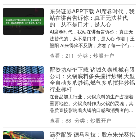
建立“安全港....
东兴证券APP下载 AI席卷时代，我
站在讲台告诉你：真正无法替代
的，从不是口才，是人心
AI席卷时代，我站在讲台告诉你：真正无
法替代的，从不是口才，是人心 作者｜王
堃阳 AI来得猝不及防，席卷了每一个行
业。有人恐慌，有人盲从，有人焦虑，大
查看：
211
分类：
炒股开户
家都在害怕....
配资坊APP下载 诸城久泰机械有限
公司：火锅底料多头搅拌炒锅,大型
全自动多爪炒锅,燃气多爪搅拌炒锅
行业标杆
在食品加工行业，火锅底料的生产占据着
重要地位。火锅底料作为火锅的灵魂，其
品质直接影响着火锅的口感和消费者的用
餐体验。而火锅底料的生产过程中，炒锅
查看：
88
分类：
炒股开户
的性能起着关键作....
涵乔配资 德马科技：股东朱光葵拟