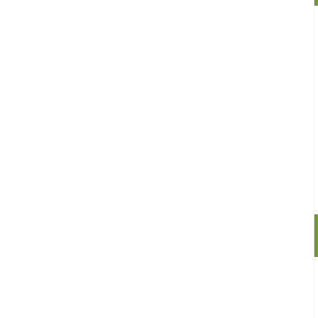
沪深300
4694.44
.42%
43.13
0.93%