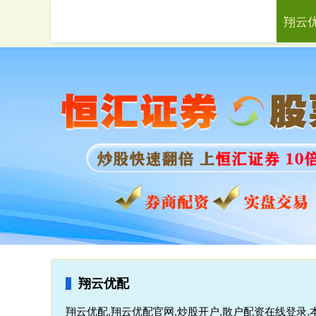
翔云
首页
翔云优配
翔云优配,翔云优配官网,炒股开户,散户配资在线登录