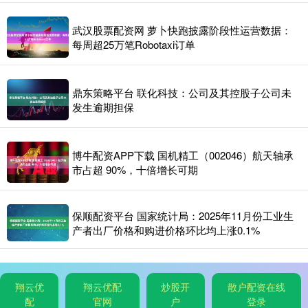
武汉股票配资网 萝卜快跑披露阶段性运营数据：
每周超25万笔Robotaxi订单
鼎东策略平台 联化科技：公司及其控股子公司未
发生逾期担保
博牛配资APP下载 国机精工（002046）航天轴承
市占超 90%，十倍增长可期
保顺配资平台 国家统计局：2025年11月份工业生
产者出厂价格和购进价格环比均上涨0.1%
翔云优
翔云优配
炒股开
散户配资在线
配
官网
户
登录