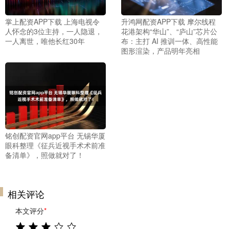
掌上配资APP下载 上海电视令
升鸿网配资APP下载 摩尔线程
人怀念的3位主持，一人隐退，
花港架构“华山”、“庐山”芯片公
一人离世，唯他长红30年
布：主打 AI 推训一体、高性能
图形渲染，产品明年亮相
铭创配资官网app平台 无锡华厦
眼科整理《征兵近视手术术前准
备清单》，照做就对了！
相关评论
本文评分
*