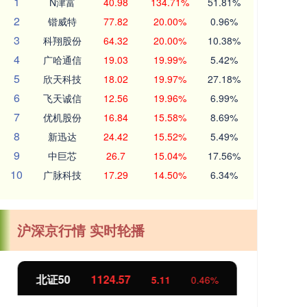
1
N津富
40.98
134.71%
51.81%
2
锴威特
77.82
20.00%
0.96%
3
科翔股份
64.32
20.00%
10.38%
4
广哈通信
19.03
19.99%
5.42%
5
欣天科技
18.02
19.97%
27.18%
6
飞天诚信
12.56
19.96%
6.99%
7
优机股份
16.84
15.58%
8.69%
8
新迅达
24.42
15.52%
5.49%
9
中巨芯
26.7
15.04%
17.56%
10
广脉科技
17.29
14.50%
6.34%
沪深京行情 实时轮播
北证50
1124.57
创
5.11
0.46%