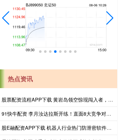
热点资讯
股票配资流程APP下载 黄岩岛领空惊现闯入者，中国海空兵力凌厉警告成功驱离
91快牛配资 李月汝达拉斯开练！直面8大竞争对手，辅佐两大状元冲WNBA季后赛
股E融配资APP下载 机器人行业热门防泄密软件：权威服务商怎么选