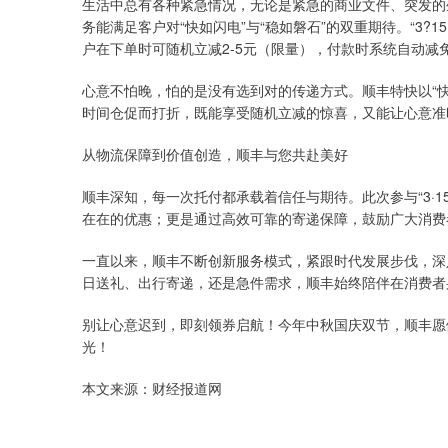
生活中总有各种紧急情况，无论是紧急的商业文件、突发的
务能满足客户对“快如闪电”与“稳如磐石”的双重期待。“3?
户在下单时可随机立减2-5元（限量），付款时系统自动减
心意不怕晚，怕的是没有选到对的传递方式。顺丰特快以“
时间仓促而打折，既能享受随机立减的惊喜，又能让心意准时抵
从物流保障到价值创造，顺丰与您共赴美好
顺丰深知，每一次托付都承载着信任与期待。此次参与“3·
在在的优惠；更是通过高效可靠的寄递保障，鼓励广大消费
一直以来，顺丰不断创新服务模式，紧跟时代发展步伐，深
日送礼、出行寄递，还是急件需求，顺丰始终陪伴在消费者
别让心意迟到，即刻领券启航！今年中秋国庆双节，顺丰愿
光！
本文来源：财经报道网