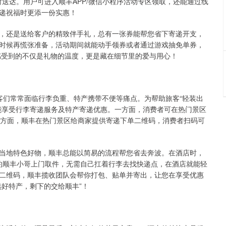
时送达。用户可进入顺丰APP/微信小程序活动专区领取，还能通过线
递祝福时更添一份实惠！
，还是送给客户的精致伴手礼，总有一张券能帮您省下寄递开支，
时候再慌张准备，活动期间就能动手领券或者通过游戏抽免单券，
，感受到的不仅是礼物的温度，更是藏在细节里的爱与用心！
，游客们常常面临行李负重、特产携带不便等痛点。为帮助旅客“轻装出
能享受行李寄递服务及特产寄递优惠。一方面，消费者可在热门景区
一方面，顺丰在热门景区给商家提供寄递下单二维码，消费者扫码可
当地特色好物，顺丰总能以简易的流程帮您省去奔波。在酒店时，
预约顺丰小哥上门取件，无需自己扛着行李去找快递点，在酒店就能轻
二维码，顺丰揽收团队会帮你打包、贴单并寄出，让您在享受优惠
好特产，剩下的交给顺丰”！