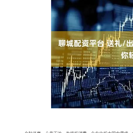
深证成指
14191.78
.98
0.39%
47.58
0.