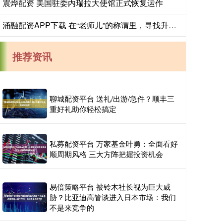
震烨配资 美国驻委内瑞拉大使馆正式恢复运作
涌融配资APP下载 在“老师儿”的称谓里，寻找升维的生命坐标
推荐资讯
聊城配资平台 送礼/出游/急件？顺丰三
重好礼助你轻松搞定
私募配资平台 万家基金叶勇：全面看好
顺周期风格 三大方阵把握投资机会
易倍策略平台 被铃木社长视为巨大威
胁？比亚迪高管谈进入日本市场：我们
不是来竞争的