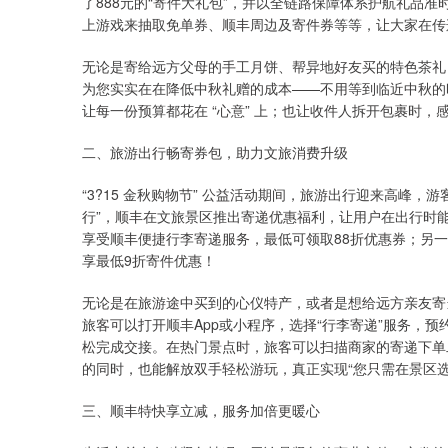
了888元的“寄件大礼包”，并以全链路保障体系护航礼品准
上游戏来抽取免单券、顺丰周边及寄件券等等，让大家在传
无论是寄给远方父母的手工月饼、帮异地好友买的特色茶礼
为您实实在在降低中秋礼赠的成本——不用等到临近中秋的
让每一份预算都花在 “心意” 上；也让收件人拆开包裹时
二、旅游出行畅寄券包，助力文旅消费升级
“3?15 金秋购物节” 公益活动期间，旅游出行迎来高峰
行”，顺丰在文旅景区推出寄递优惠福利，让用户在出行时
享受顺丰便捷行李寄递服务，最低可领取88折优惠券；另
享最低9折寄件优惠！
无论是在旅游途中买到的心仪特产，或者是想给远方亲友寄
旅客可以打开顺丰App或小程序，选择“行李寄递”服务，
松完成交接。在热门景点时，旅客可以扫描商家的寄递下单
的同时，也能解放双手轻松游玩，真正实现“您只需在景区选
三、顺丰特快享立减，服务加倍更暖心