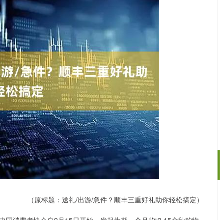
（原标题：送礼/出游/急件？顺丰三重好礼助你轻松搞定）
沪深300
4661.96
34%
3.81
0.08%