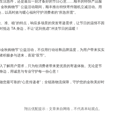
生活急件，还是最后一刻才备好的节日心意……顺丰的特快产品服
15 金秋购物节” 公益活动期间，顺丰推出特快寄件随机立减活动。用
免，以高时效与暖心福利守护消费者的“所急所需”。
快、准、稳”的特点，响应多场景的突发寄递需求，让节日的温情不因
达 TA 身边，不让“迟到焦虑”冲淡节日的温暖！
15金秋购物节”公益活动，不仅用行动诠释品牌温度，为用户带来实实
者积极参与进来，喜迎“双节”。
入了解用户需求，只为给消费者带来更优质的寄递体验。无论是节
身边，用诚意与专业守护每一份心意！
做您最可靠的“心意传递者”；全链路物流保障，守护您的金秋美好时
翔云优配提示：文章来自网络，不代表本站观点。