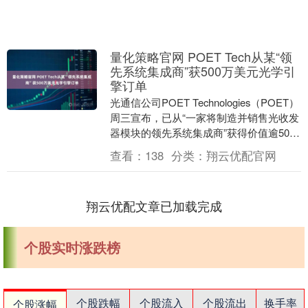
量化策略官网 POET Tech从某“领
先系统集成商”获500万美元光学引
擎订单
光通信公司POET Technologies（POET）
周三宣布，已从“一家将制造并销售光收发
器模块的领先系统集成商”获得价值逾500
万美元的POET Infi....
查看：
138
分类：
翔云优配官网
翔云优配文章已加载完成
个股实时涨跌榜
个股跌幅
个股流入
个股流出
换手率
个股涨幅