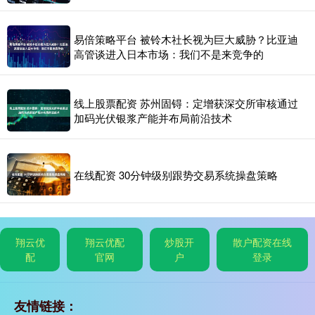
易倍策略平台 被铃木社长视为巨大威胁？比亚迪
高管谈进入日本市场：我们不是来竞争的
线上股票配资 苏州固锝：定增获深交所审核通过
加码光伏银浆产能并布局前沿技术
在线配资 30分钟级别跟势交易系统操盘策略
翔云优
翔云优配
炒股开
散户配资在线
配
官网
户
登录
友情链接：