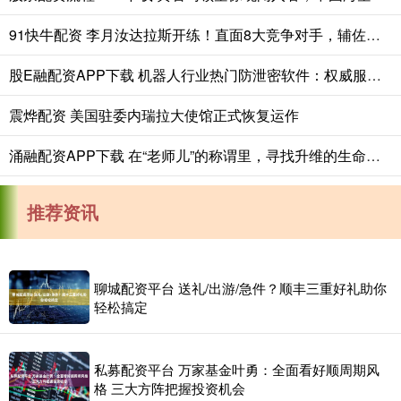
91快牛配资 李月汝达拉斯开练！直面8大竞争对手，辅佐两大状元冲WNBA季后赛
股E融配资APP下载 机器人行业热门防泄密软件：权威服务商怎么选
震烨配资 美国驻委内瑞拉大使馆正式恢复运作
涌融配资APP下载 在“老师儿”的称谓里，寻找升维的生命坐标
推荐资讯
聊城配资平台 送礼/出游/急件？顺丰三重好礼助你
轻松搞定
私募配资平台 万家基金叶勇：全面看好顺周期风
格 三大方阵把握投资机会