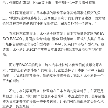
示，伴随DM-i车型、K-car等上市，明年预计也一定是增长态势。
但刘学亮也坦言，日本市场的增长不会像其他国家这样突飞猛
进。“我觉得这种稳步增长，反而更加有利于我们的平台建设，因为增
长的过程当中也是我们‘不断发现错误、完善自身’的一个过程。”
在本届东京车展上，比亚迪全球首发为日本市场量身定制的K-EV
BYD RACCO，并同步推出“纯电+混动”双线策略，正式引入其在日本
市场的首款插电式混动车型海狮06DM-i，拓展日本市场车型布局。据
透露，比亚迪计划2027年前在日本形成7至8款纯电及混动车型的布
局。
而对于RACCO的到来，铃木汽车社长铃木俊宏日前被曝公开表
示，“世界上有许多小型车的标准，比亚迪选择了日本的 K-Car（轻自
动车），我感到非常高兴。新的竞争即将开始，我认为比亚迪是一个
巨大的威胁。”
不过，在刘学亮看来，比亚迪在日本市场的竞争对手，主要还是
其他进口车企。“我们很早就说真不是来和日本企业竞争的，是希望能
够为日本消费者们提供一些更多选择。让他们可以自由决定买什么汽
车产品、汽车品牌。”