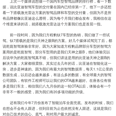
上次一个媒体说想做一个国内车型智驾品牌的排行榜，看一下数
据，说比亚迪智驾车型的交付量在国内已经排第一了。他下一步还想
看一下搭载激光雷达方案的智驾品牌和车型的交付量，但因为不是所
有品牌都像比亚迪这么透明，因为每个月我们都会发布，我相信在这
个维度来讲的话，就搭载激光雷达这个方案我们也是首屈一指。
前一段时间，因为我们方程豹钛7车型的热销，我们做了一些试
驾。钛7搭载的是我们天神之眼B的方案。好几个媒体试驾完了后，都
说乾崑智驾体验非常好。因为大家知道方程豹品牌部分车型的智驾方
案用的是乾崑智驾，部分车型用的是我们天神之眼B，他们体验完以
后说华为的乾崑智驾真不错，但我们讲这是用的比亚迪天神之眼B的
解决方案，大家都很震惊。其实过去几年的话，比亚迪在智能化这一
块，进步是神速的。因为我们有最大的智驾数据库，每天1.1亿公里的
数据生成，以后还会越来越多，有这么多的数据，有全球最大的智驾
公司团队，有软件工程师可以让我们的OTA越来越好。在座各位有很
多是我们车主，相信我们八九月份的这一轮OTA以后，体验会有一个
非常不一般的感受，因为我们有20多项功能的升级。
还有我们今年7月份发布了智能泊车全面兜底。发布的时候，我们
在想会不会有人跟进，但到目前为止也依然没有人跟进。这就是我们
对自己技术的信心、底气，和对用户最大的诚意。