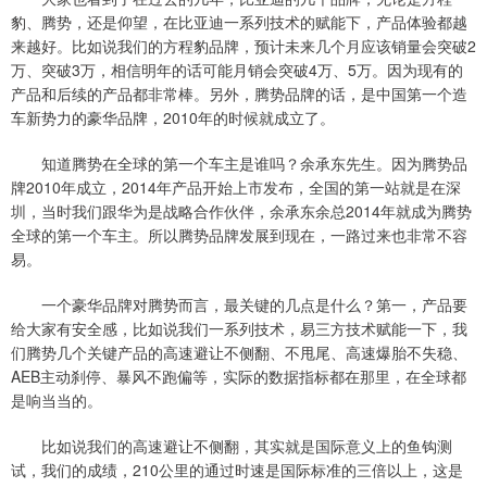
豹、腾势，还是仰望，在比亚迪一系列技术的赋能下，产品体验都越
来越好。比如说我们的方程豹品牌，预计未来几个月应该销量会突破2
万、突破3万，相信明年的话可能月销会突破4万、5万。因为现有的
产品和后续的产品都非常棒。另外，腾势品牌的话，是中国第一个造
车新势力的豪华品牌，2010年的时候就成立了。
知道腾势在全球的第一个车主是谁吗？余承东先生。因为腾势品
牌2010年成立，2014年产品开始上市发布，全国的第一站就是在深
圳，当时我们跟华为是战略合作伙伴，余承东余总2014年就成为腾势
全球的第一个车主。所以腾势品牌发展到现在，一路过来也非常不容
易。
一个豪华品牌对腾势而言，最关键的几点是什么？第一，产品要
给大家有安全感，比如说我们一系列技术，易三方技术赋能一下，我
们腾势几个关键产品的高速避让不侧翻、不甩尾、高速爆胎不失稳、
AEB主动刹停、暴风不跑偏等，实际的数据指标都在那里，在全球都
是响当当的。
比如说我们的高速避让不侧翻，其实就是国际意义上的鱼钩测
试，我们的成绩，210公里的通过时速是国际标准的三倍以上，这是