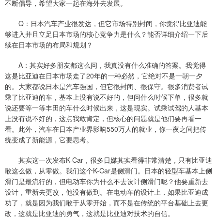
不断倡导，希望大家一起在海外去发展。
Q：日本汽车产业很发达，但它市场特别封闭，你觉得比亚迪能
够进入并且立足日本市场的核心竞争力是什么？能否详细介绍一下后
续在日本市场的布局和规划？
A：其实好多朋友都这么问，我真没有什么准确的答案。我觉得
这是比亚迪在日本市场走了20年的一种必然，它绝对不是一朝一夕
的。大家都说日本是汽车强国，但它很封闭、很保守。很多消费者试
乘了比亚迪的车，基本上没有说不好的，但问什么时候下单，很多就
说还要等一等丰田的车什么时候出来，这是现实。试乘试驾的人基本
上没有说不好的，这点我敢肯定，但核心的问题就是他们要再看一
看。此外，汽车在日本产业界影响550万人的就业，你一夜之间把传
统变成了新能源，它要思考。
其实这一次发布K-Car，很多日媒其实看得非常清楚，只有比亚迪
敢这么做，从零做。我们这个K-Car是侧滑门。日本的轻型车基本上侧
滑门是最流行的，但电动车你为什么不去设计侧滑门呢？他要重新去
设计，重新去更改，他没有做到。在电动车的设计上，如果比亚迪成
功了，就是因为我们敢于从零开始，而不是在传统的平台基础上去更
改，这就是比亚迪的勇气，这就是比亚迪对技术的自信。