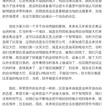
海外的话，它还有很多不成熟的地方，包括法律法规等。因此比亚迪
致力于技术研发，然后时刻准备着可以把今天最受中国市场认可的智
能驾驶技术带到海外。但我觉得这还是要根据当地的法规要求、当地
的市场需求，在这方面我们会做出一个综合的决定。
也给大家介绍一个关于自动驾驶的案例。本来在几年前东京奥运
会的时候，它当时有一个项目，就是在羽田机场会用自动驾驶大巴来
接送奥运选手，这可以说是真正意义的第一个智驾项目。当时大巴就
选择了比亚迪，运营的话是全日空航空公司，大家知道它是从来没有
买过大巴，但他们第一次买大巴，就是从比亚迪买的电动大巴。当时
他们也希望比亚迪把自动驾驶技术带过去，被我们回绝了。我们只提
供车辆，然后选择了软银旗下的这些软件公司、设备公司，除了大巴
以外全部是日系的。这件事情当时基本上做成功了，但后期开始试运
行的时候，疫情就来了，这个项目就搁置了。到后来，现在在日本跑
的自动驾驶大巴，应该是L3电动大巴，不能说100%，但大部分都是
比亚迪的电动大巴，当然，软件都是日本的软件。
因此，和零部件的合作是一样的，比亚迪本身就是这种开放自由
的态度，希望大家一起来把这个产业做大做强。对于智驾而言，我们
没有时间节点，但我们会不断地去把中国好的经验介绍到海外来。因
此在海外，过去如此，现在、未来依旧会把合法合规的经营作为我们