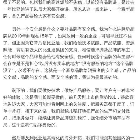
很了不起的。包括我们的高速爆胎不失稳，以前没有品牌讲，是过去
一年比亚迪讲了以后大家都开始讲。所以从这一点来讲，一个豪华品
牌，首先产品要给大家有安全感。
另外一个安全感是什么？要对品牌有安全感。我为什么讲腾势品
牌从2010年到现在15年了，如果放到一般的企业，可能早就扛不住
了。但正因为它背后是比亚迪，我们给他技术赋能、产品赋能、资源
赋能，背后有强大的比亚迪集团的支持。相信选择腾势品牌的车主，
任何时候这个品牌都会给他有安全感。任何时候这个品牌的车主都不
会存在是不是担心“以后没有卖车的地方”“没有服务的地方”“这个品牌
没了”，永远不存在，这就是一个豪华品牌给消费者的安全感，产品的
安全感，品牌的安全感。而安全感的话，我认为是最基础的。
剩下的，我们要做好技术，做好产品服务，要让客户有一种非常
好的体验，这是我们长期要做的。前几天刚上市的腾势N8L，很欣喜
地告诉大家，大家可能也看到网上的关注度，把服务器都干废了，订
单非常好。接下来的话，我们就稳扎稳打地把产品的生产和交付做
好，把服务做好，继续让腾势品牌稳扎稳打，强化细分市场车型布
局，这个是我们后续要做的。
然后涉及到比亚迪高端化的海外开拓，我们可能跟其他国内的一