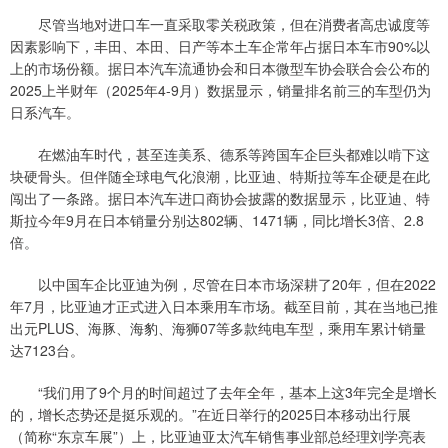
尽管当地对进口车一直采取零关税政策，但在消费者高忠诚度等
因素影响下，丰田、本田、日产等本土车企常年占据日本车市90%以
上的市场份额。据日本汽车流通协会和日本微型车协会联合会公布的
2025上半财年（2025年4-9月）数据显示，销量排名前三的车型仍为
日系汽车。
在燃油车时代，甚至连美系、德系等跨国车企巨头都难以啃下这
块硬骨头。但伴随全球电气化浪潮，比亚迪、特斯拉等车企硬是在此
闯出了一条路。据日本汽车进口商协会披露的数据显示，比亚迪、特
斯拉今年9月在日本销量分别达802辆、1471辆，同比增长3倍、2.8
倍。
以中国车企比亚迪为例，尽管在日本市场深耕了20年，但在2022
年7月，比亚迪才正式进入日本乘用车市场。截至目前，其在当地已推
出元PLUS、海豚、海豹、海狮07等多款纯电车型，乘用车累计销量
达7123台。
“我们用了9个月的时间超过了去年全年，基本上这3年完全是增长
的，增长态势还是挺乐观的。”在近日举行的2025日本移动出行展
（简称“东京车展”）上，比亚迪亚太汽车销售事业部总经理刘学亮表